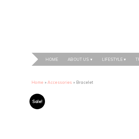
HOME
ABOUT US
LIFESTYLE
T
Home
»
Accessories
» Bracelet
Sale!