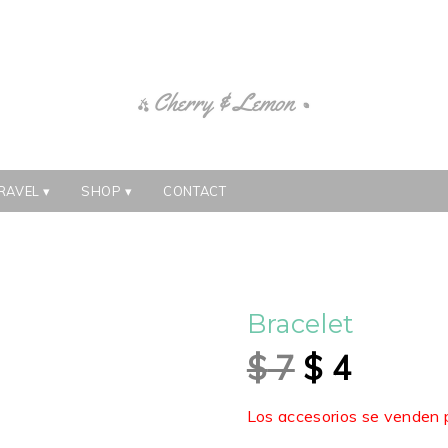
RAVEL
SHOP
CONTACT
Bracelet
$
7
$
4
Los accesorios se venden p