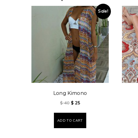
Sale!
Long Kimono
$
40
$
25
ADD TO CART