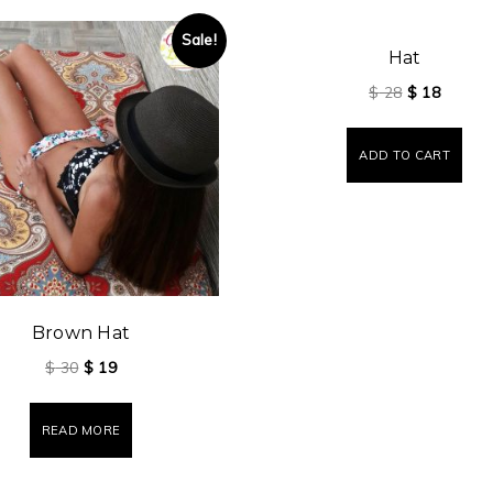
Sale!
Hat
$
28
$
18
ADD TO CART
Brown Hat
$
30
$
19
READ MORE