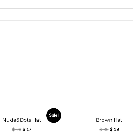
Sale!
Nude&Dots Hat
Brown Hat
$
28
$
17
$
30
$
19