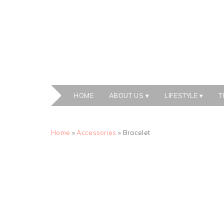
HOME
ABOUT US
LIFESTYLE
T
Home
»
Accessories
» Bracelet