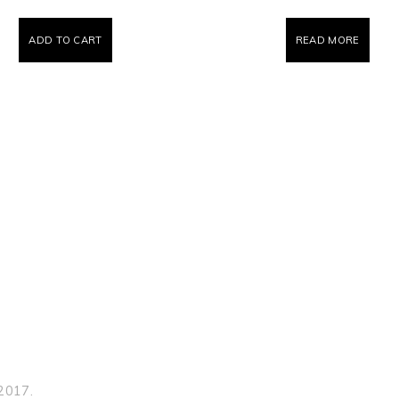
ADD TO CART
READ MORE
 2017.