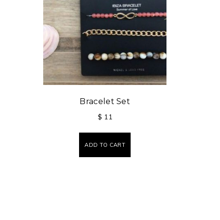
Bracelet Set
$
11
ADD TO CART