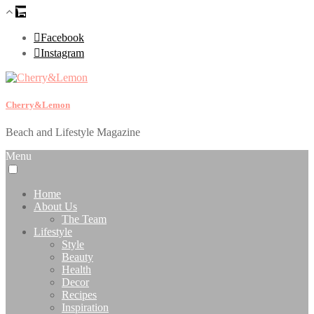
Facebook
Instagram
Cherry&Lemon
Beach and Lifestyle Magazine
Menu
Home
About Us
The Team
Lifestyle
Style
Beauty
Health
Decor
Recipes
Inspiration