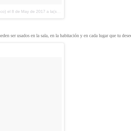
eco)
el
8 de May de 2017 a la(s) 9:37 PDT
den ser usados en la sala, en la habitación y en cada lugar que tu desee