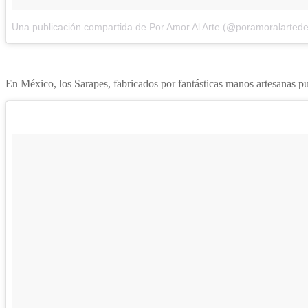
Una publicación compartida de Por Amor Al Arte (@poramoralarted
En México, los Sarapes, fabricados por fantásticas manos artesanas pue