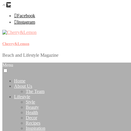
Facebook
Instagram
Cherry&Lemon
Beach and Lifestyle Magazine
Menu
Home
About Us
The Team
Lifestyle
Style
Beauty
Health
Decor
Recipes
Inspiration