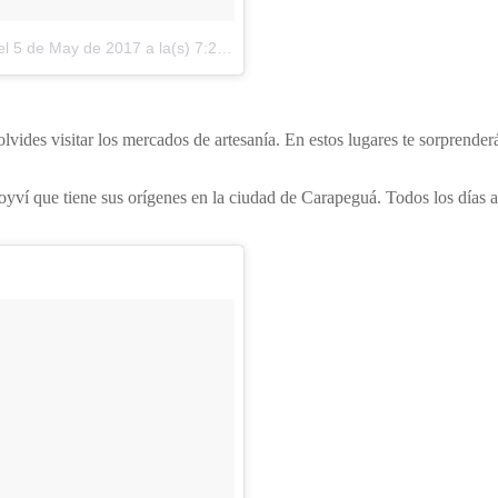
el
5 de May de 2017 a la(s) 7:20 PDT
 olvides visitar los mercados de artesanía. En estos lugares te sorprender
 poyví que tiene sus orígenes en la ciudad de Carapeguá. Todos los días a