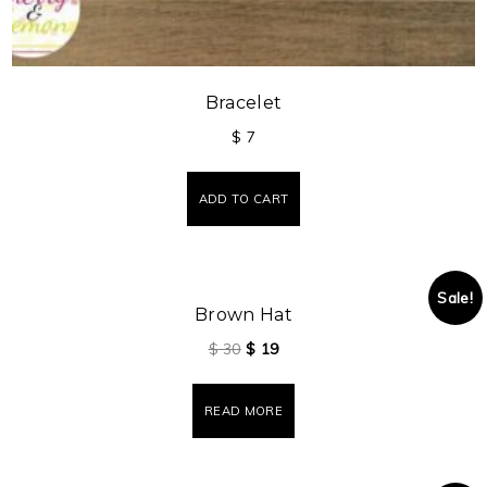
Bracelet
$
7
ADD TO CART
Sale!
Brown Hat
$
30
$
19
READ MORE