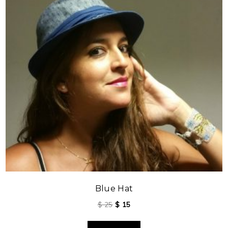
Blue Hat
$
25
$
15