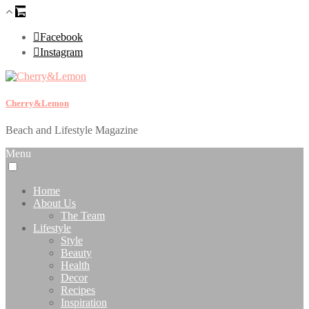
Facebook
Instagram
Cherry&Lemon
Beach and Lifestyle Magazine
Menu
Home
About Us
The Team
Lifestyle
Style
Beauty
Health
Decor
Recipes
Inspiration